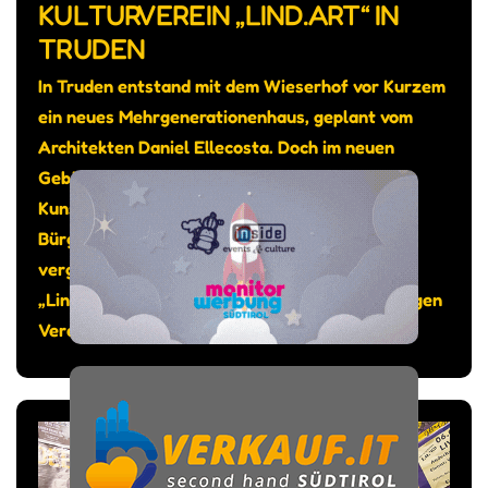
KULTURVEREIN „LIND.ART“ IN
TRUDEN
In Truden entstand mit dem Wieserhof vor Kurzem
ein neues Mehrgenerationenhaus, geplant vom
Architekten Daniel Ellecosta. Doch im neuen
Gebäude sollte auch genügend Platz sein für
Kunst und Kultur, so das Anliegen von
Bürgermeister Michael Epp. Gesagt getan: Am
vergangenen 12. Juni wurde der Kunstraum
„Lind.Art“ eingeweiht, bespielt vom gleichnamigen
Verein.