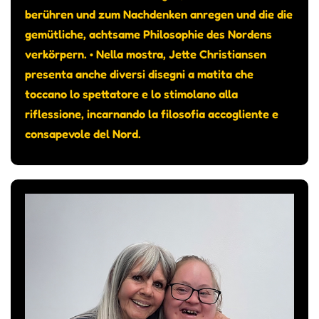
berühren und zum Nachdenken anregen und die die
gemütliche, achtsame Philosophie des Nordens
verkörpern. • Nella mostra, Jette Christiansen
presenta anche diversi disegni a matita che
toccano lo spettatore e lo stimolano alla
riflessione, incarnando la filosofia accogliente e
consapevole del Nord.