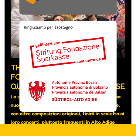
THE FEVER WEEK, LA BAND
FORMATA DA MUSICISTI DI
QUATTRO NAZIONALITÀ DIVERSE
Lo scorso mese hanno pubblicato su YouTube una
nuova canzone intitolata “Really don’t care” che,
con altre composizioni originali, finirà in scaletta ai
loro concerti, piuttosto frequenti in Alto Adige
nonostante si tratti di un gruppo transfrontaliero.