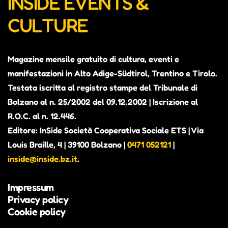
INSIDE EVENTS &
CULTURE
Magazine mensile gratuito di cultura, eventi e
ALEX THE JUDGE, PRIMO
manifestazioni in Alto Adige-Südtirol, Trentino e Tirolo.
ALBUM IN VISTA. CONTERRÀ
Testata iscritta al registro stampe del Tribunale di
Bolzano al n. 25/2002 del 09.12.2002 | Iscrizione al
PEZZI INEDITI E ALCUNI BRANI
R.O.C. al n. 12.446.
GIÀ PUBBLICATI COME SINGOLI
Editore: InSide Società Cooperativa Sociale ETS | Via
Alexander Richter, in arte Alex the Judge, è attivo
Louis Braille, 4 | 39100 Bolzano |
0471 052121
|
dal 2018 nella scena musicale altoatesina (Beyond
inside@inside.bz.it
.
Hills, Fruity Sessions) e nel 2023 ha vinto il
concorso Euregio UploadSounds, affermandosi
Impressum
come una voce originale della scena locale.
Privacy policy
Cookie policy