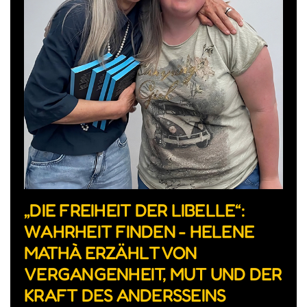
„DIE FREIHEIT DER LIBELLE“:
WAHRHEIT FINDEN - HELENE
MATHÀ ERZÄHLT VON
VERGANGENHEIT, MUT UND DER
KRAFT DES ANDERSSEINS