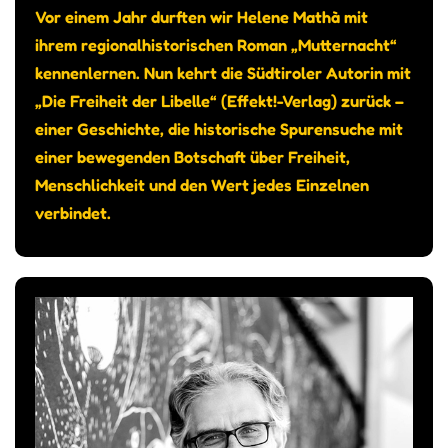
Vor einem Jahr durften wir Helene Mathà mit
ihrem regionalhistorischen Roman „Mutternacht“
kennenlernen. Nun kehrt die Südtiroler Autorin mit
„Die Freiheit der Libelle“ (Effekt!-Verlag) zurück –
einer Geschichte, die historische Spurensuche mit
einer bewegenden Botschaft über Freiheit,
Menschlichkeit und den Wert jedes Einzelnen
verbindet.