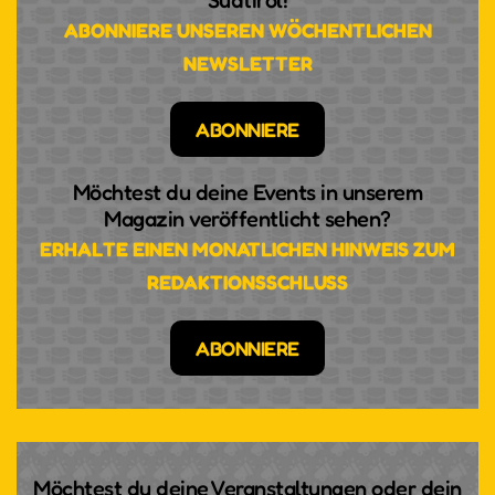
Südtirol!
ABONNIERE UNSEREN WÖCHENTLICHEN
NEWSLETTER
ABONNIERE
Möchtest du deine Events in unserem
Magazin veröffentlicht sehen?
TEMPO UND RHYTHMUS,
ERHALTE EINEN MONATLICHEN HINWEIS ZUM
PASSION UND PRESSING -
REDAKTIONSSCHLUSS
VIELSEITIGKEIT HAT EINEN
NAMEN: KLARINETTISTIN
ABONNIERE
ANDREA GÖTSCH
Sie ist jung und erfolgreich, aber sie ist vor allem
eines: extrem leidenschaftlich in allem, was sie tut.
Die Südtiroler Klarinettistin hat geschafft, was vor
Möchtest du deine Veranstaltungen oder dein