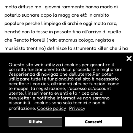
molto diffuso ma i giovani raramente hanno modo di
poterlo suonare dopo la maggiore età in ambito
popolare perché l’impiego di archi è oggi molto raro,
benché non lo fosse in passato fino all’arrivo di quello
che Renato Morelli (ndr: etnomusicologo, regista e
musicista trentino) definisce lo strumento killer che li ha
fatti sparire: la fisarmonica, che sa fare tutto e che, tra
❌
Questo sito web utilizza i cookies per garantire il
l’altro, ha tolto il bisogno di avere cinque persone che
corretto funzionamento delle procedure e migliorare
facevano il suo lavoro.
l'esperienza di navigazione dell'utente.Per poter
utilizzare tutte le funzionalità del sito è necessario
accettare i cookies, altrimenti alcune funzioni come
le mappe, la registrazione, l'accesso all'account
Nella vostra musica si avverte forte il riferimento agli
utente, l'inserimento eventi e la ricezione di
newsletter e notifiche informative non saranno
elementi primordiali della Terra: non è che, vista la
disponibili. I cookies sono solo tecnici e non di
situazione in cui versa l’ambiente, questo finisce
profilazione.
Cookie policy
Privacy
involontariamente per essere un messaggio politico?
Rifiuta
Consenti
(ride) La domanda è bella ma, ancora una volta, ci fa
riflettere sul nostro non essere concettuali, non