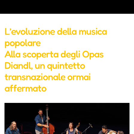
L’evoluzione della musica
popolare
Alla scoperta degli Opas
Diandl, un quintetto
transnazionale ormai
affermato