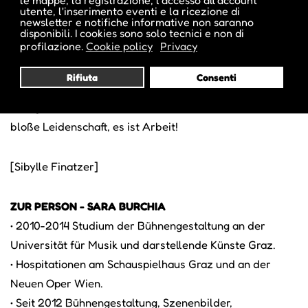
utente, l'inserimento eventi e la ricezione di
das Spannende. Es ist abwechslungsreich, es ist flexibel,
newsletter e notifiche informative non saranno
man entwickelt keinen Automatismus, es ist nie
disponibili. I cookies sono solo tecnici e non di
profilazione.
Cookie policy
Privacy
langweilig. Nur sollte man halt auch davon leben können.
Die Pandemie war für viele von uns wie ein Weckruf:
Rifiuta
Consenti
Wenn es darauf ankommt, dann wird Kultur nicht so
wertgeschätzt wie andere Bereiche. Kunst ist keine
bloße Leidenschaft, es ist Arbeit!
[Sibylle Finatzer]
ZUR PERSON - SARA BURCHIA
• 2010-2014 Studium der Bühnengestaltung an der
Universität für Musik und darstellende Künste Graz.
• Hospitationen am Schauspielhaus Graz und an der
Neuen Oper Wien.
• Seit 2012 Bühnengestaltung, Szenenbilder,