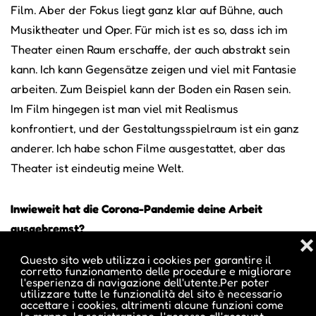
Film. Aber der Fokus liegt ganz klar auf Bühne, auch
Musiktheater und Oper. Für mich ist es so, dass ich im
Theater einen Raum erschaffe, der auch abstrakt sein
kann. Ich kann Gegensätze zeigen und viel mit Fantasie
arbeiten. Zum Beispiel kann der Boden ein Rasen sein.
Im Film hingegen ist man viel mit Realismus
konfrontiert, und der Gestaltungsspielraum ist ein ganz
anderer. Ich habe schon Filme ausgestattet, aber das
Theater ist eindeutig meine Welt.
Inwieweit hat die Corona-Pandemie deine Arbeit
ausgebremst?
❌
Die Pandemie hat für mich vor allem eine Erkenntnis
Questo sito web utilizza i cookies per garantire il
gebracht: Auch die künstlerische Tätigkeit sollte eine
corretto funzionamento delle procedure e migliorare
l'esperienza di navigazione dell'utente.Per poter
gleichberechtigte Arbeit sein wie viele andere, auch
utilizzare tutte le funzionalità del sito è necessario
accettare i cookies, altrimenti alcune funzioni come
wenn es kein Nine-to-five-Job ist. Aber das ist ja gerade
le mappe, la registrazione, l'accesso all'account