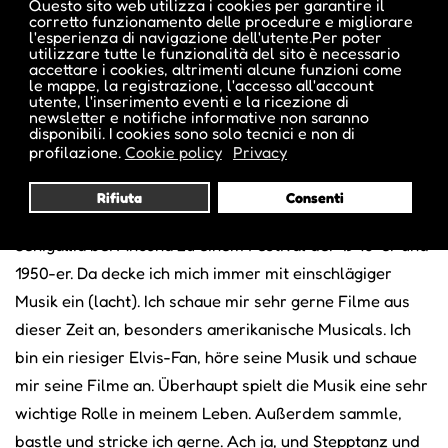
Questo sito web utilizza i cookies per garantire il
Hautklebers das Bindemittel vergessen hatte. Das wäre
corretto funzionamento delle procedure e migliorare
l'esperienza di navigazione dell'utente.Per poter
beinahe schiefgegangen.
utilizzare tutte le funzionalità del sito è necessario
accettare i cookies, altrimenti alcune funzioni come
le mappe, la registrazione, l'accesso all'account
utente, l'inserimento eventi e la ricezione di
Welchen privaten Interessen gehen Sie nach?
newsletter e notifiche informative non saranno
disponibili. I cookies sono solo tecnici e non di
Oh, da gibt es einige. Ich habe einen großen Hang zu den
profilazione.
Cookie policy
Privacy
1940-er und 1950-er Jahren und kleide mich auch so. Die
Kleider bekomme ich im Internet oder auf Vintage-
Rifiuta
Consenti
Messen. Seit 15 Jahren fahre ich im Sommer nach
Senigallia bei Ancona zu einem Festival der 1940-er und
1950-er. Da decke ich mich immer mit einschlägiger
Musik ein (lacht). Ich schaue mir sehr gerne Filme aus
dieser Zeit an, besonders amerikanische Musicals. Ich
bin ein riesiger Elvis-Fan, höre seine Musik und schaue
mir seine Filme an. Überhaupt spielt die Musik eine sehr
wichtige Rolle in meinem Leben. Außerdem sammle,
bastle und stricke ich gerne. Ach ja, und Stepptanz und