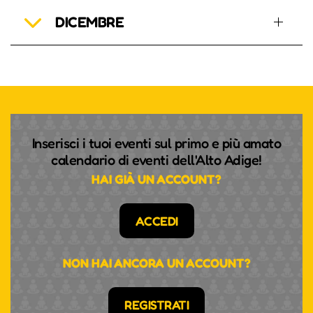
DICEMBRE
Inserisci i tuoi eventi sul primo e più amato
calendario di eventi dell'Alto Adige!
HAI GIÀ UN ACCOUNT?
ACCEDI
NON HAI ANCORA UN ACCOUNT?
REGISTRATI