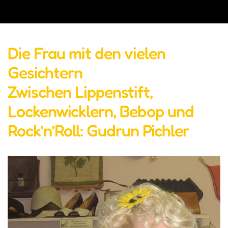
Die Frau mit den vielen
Gesichtern
Zwischen Lippenstift,
Lockenwicklern, Bebop und
Rock’n’Roll: Gudrun Pichler