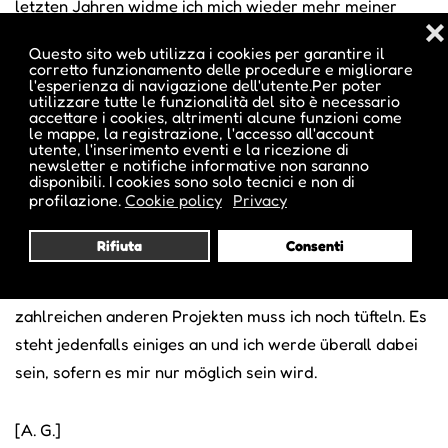
letzten Jahren widme ich mich wieder mehr meiner
❌
eigenen Musik, so wie ich einst begonnen habe.
Questo sito web utilizza i cookies per garantire il
corretto funzionamento delle procedure e migliorare
l'esperienza di navigazione dell'utente.Per poter
Wo begegnen wir dir in Zukunft?
utilizzare tutte le funzionalità del sito è necessario
accettare i cookies, altrimenti alcune funzioni come
Es ist ein großer Moment, da ich nach jahrelanger
le mappe, la registrazione, l'accesso all'account
Arbeit im Jänner mein erstes Soloalbum veröffentlichen
utente, l'inserimento eventi e la ricezione di
newsletter e notifiche informative non saranno
werde. Es sind in meinen Augen die besten Songs der
disponibili. I cookies sono solo tecnici e non di
profilazione.
Cookie policy
Privacy
letzten 10 Jahre, vereint auf einer Schallplatte. Ich kann
es kaum erwarten! Nebenher habe ich mein Atelier in
Rifiuta
Consenti
der Schlachthofstraße 18 in Bozen, wo ich viel Zeit
verbringe und meinen Ideen Gewicht gebe. An
zahlreichen anderen Projekten muss ich noch tüfteln. Es
steht jedenfalls einiges an und ich werde überall dabei
sein, sofern es mir nur möglich sein wird.
[A. G.]