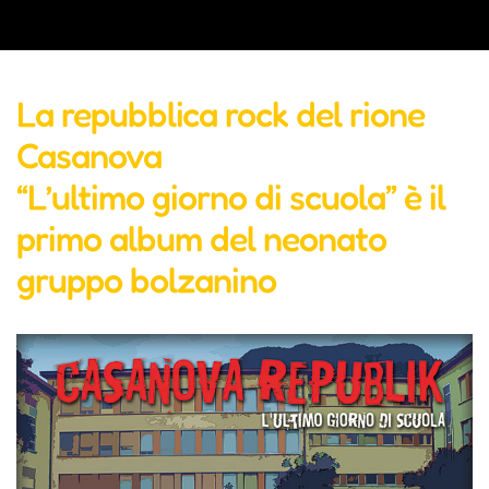
La repubblica rock del rione
Casanova
“L’ultimo giorno di scuola” è il
primo album del neonato
gruppo bolzanino