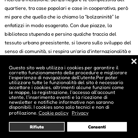
quartiere, tra case popolari e case in cooperativa, però
mi pare che quella che io chiamo la “bolzaninitè” le
enfatizzi in modo esagerato. Con due piazze, la
biblioteca stupenda e persino qualche traccia del
tessuto urbano preesistente, si lavora sullo sviluppo del
senso di comunità, si respira un’aria d’internazionalità e
❌
nella sala polifunzionale s’incontrano persone di diversa
Questo sito web utilizza i cookies per garantire il
estrazione geografica, religiosa e culturale, tutto ciò che
corretto funzionamento delle procedure e migliorare
idealmente corrisponde alla nostra band, popolare e
l'esperienza di navigazione dell'utente.Per poter
utilizzare tutte le funzionalità del sito è necessario
internazionale al tempo stesso.
accettare i cookies, altrimenti alcune funzioni come
le mappe, la registrazione, l'accesso all'account
utente, l'inserimento eventi e la ricezione di
newsletter e notifiche informative non saranno
Pensate di esserlo con questo rock essenziale, quasi
disponibili. I cookies sono solo tecnici e non di
scarno?
profilazione.
Cookie policy
Privacy
La scelta è voluta, perché ci pareva che anche senza le
Rifiuta
Consenti
sovraincisioni di cui disponevamo il risultato fosse più
immediato e d’impatto, così anche per Fabio Sforza il