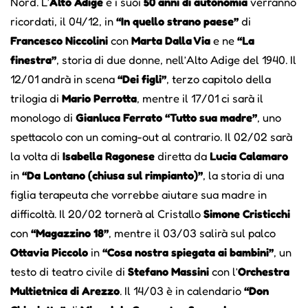
Nord. L’
Alto Adige
e i suoi
50 anni di autonomia
verranno
ricordati, il 04/12, in
“In quello strano paese”
di
Francesco Niccolini
con
Marta Dalla Via
e ne
“La
finestra”
, storia di due donne, nell’Alto Adige del 1940. Il
12/01 andrà in scena
“Dei figli”
, terzo capitolo della
trilogia di
Mario Perrotta
, mentre il 17/01 ci sarà il
monologo di
Gianluca Ferrato “Tutto sua madre”
, uno
spettacolo con un coming-out al contrario. Il 02/02 sarà
la volta di
Isabella Ragonese
diretta da
Lucia Calamaro
in
“Da Lontano (chiusa sul rimpianto)”
, la storia di una
figlia terapeuta che vorrebbe aiutare sua madre in
difficoltà. Il 20/02 tornerà al Cristallo
Simone Cristicchi
con
“Magazzino 18”
, mentre il 03/03 salirà sul palco
Ottavia Piccolo
in
“Cosa nostra spiegata ai bambini”
, un
testo di teatro civile di
Stefano Massini
con l’
Orchestra
Multietnica di Arezzo
. Il 14/03 è in calendario
“Don