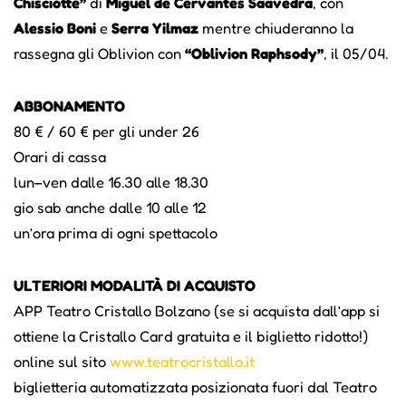
Chisciotte”
di
Miguel de Cervantes Saavedra
, con
Alessio Boni
e
Serra Yilmaz
mentre chiuderanno la
rassegna gli Oblivion con
“Oblivion Raphsody”
, il 05/04.
ABBONAMENTO
80 € / 60 € per gli under 26
Orari di cassa
lun–ven dalle 16.30 alle 18.30
gio sab anche dalle 10 alle 12
un’ora prima di ogni spettacolo
ULTERIORI MODALITÀ DI ACQUISTO
APP Teatro Cristallo Bolzano (se si acquista dall’app si
ottiene la Cristallo Card gratuita e il biglietto ridotto!)
online sul sito
www.teatrocristallo.it
biglietteria automatizzata posizionata fuori dal Teatro