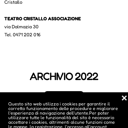
Cristallo
TEATRO CRISTALLO ASSOCIAZIONE
via Dalmazia 30
Tel. 0471 202 016
ARCHIVIO 2022
❌
CULTURE
Questo sito web utilizza i cookies per garantire il
corretto funzionamento delle procedure e migliorare
l'esperienza di navigazione dell'utente.Per poter
utilizzare tutte le funzionalità del sito è necessario
accettare i cookies, altrimenti alcune funzioni come
GENNAIO
le mappe, la registrazione, l'accesso all'account