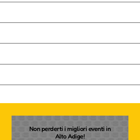
Non perderti i migliori eventi in
Alto Adige!