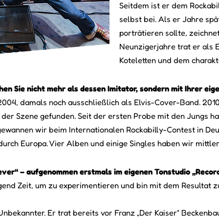
Seitdem ist er dem Rockabil
selbst bei. Als er Jahre spä
porträtieren sollte, zeichne
Neunzigerjahre trat er als 
Koteletten und dem charakt
ehen Sie nicht mehr als dessen Imitator, sondern mit Ihrer ei
 2004, damals noch ausschließlich als Elvis-Cover-Band. 201
 der Szene gefunden. Seit der ersten Probe mit den Jungs ha
wannen wir beim Internationalen Rockabilly-Contest in Deu
rch Europa. Vier Alben und einige Singles haben wir mittlerw
ever“ – aufgenommen erstmals im eigenen Tonstudio „Recordi
gend Zeit, um zu experimentieren und bin mit dem Resultat z
 Unbekannter. Er trat bereits vor Franz „Der Kaiser“ Becken