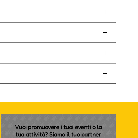
Vuoi promuovere i tuoi eventi o la
tua attività? Siamo il tuo partner