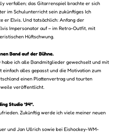
ly verfallen; das Gitarrenspiel brachte er sich
ter im Schulunterricht sein zukünftiges Ich
te er Elvis. Und tatsächlich: Anfang der
Elvis Impersonator auf – im Retro-Outfit, mit
eristischen Hüftschwung.
genen Band auf der Bühne.
0 habe ich alle Bandmitglieder gewechselt und mit
t einfach alles gepasst und die Motivation zum
tschland einen Plattenvertrag und tourten
eile veröffentlicht.
ng Studio ’94“.
ufrieden. Zukünftig werde ich viele meiner neuen
bauer und Jan Ullrich sowie bei Eishockey-WM-