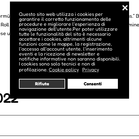
❌
Questo sito web utilizza i cookies per
ermütig: „And this will be forever, forever and ever with us.
garantire il corretto funzionamento delle
procedure e migliorare l'esperienza di
’ Roll besingt. Bis zum Redaktionsschluss wurden die Termine
navigazione dell'utente.Per poter utilizzare
iese unter www.williamt.net einsehbar.
tutte le funzionalità del sito è necessario
accettare i cookies, altrimenti alcune
funzioni come le mappe, la registrazione,
l'accesso all'account utente, l'inserimento
eventi e la ricezione di newsletter e
notifiche informative non saranno disponibili.
I cookies sono solo tecnici e non di
profilazione.
Cookie policy
Privacy
Rifiuta
Consenti
022