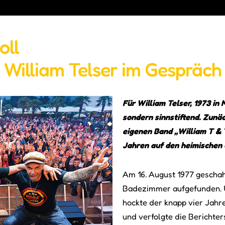
oll
 William Telser im Gespräch
Für William Telser, 1973 in 
sondern sinnstiftend. Zunäc
eigenen Band „William T & T
Jahren auf den heimischen 
Am 16. August 1977 geschah 
Badezimmer aufgefunden. U
hockte der knapp vier Jahr
und verfolgte die Berichters