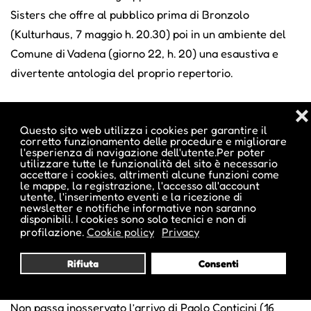
Sisters che offre al pubblico prima di Bronzolo
(Kulturhaus, 7 maggio h. 20.30) poi in un ambiente del
Comune di Vadena (giorno 22, h. 20) una esaustiva e
divertente antologia del proprio repertorio.
❌
Al
Teatro Puccini di Merano
la compagnia del Teatro la
Questo sito web utilizza i cookies per garantire il
Ribalta presenta la sua ultima produzione, Il paradiso
corretto funzionamento delle procedure e migliorare
l'esperienza di navigazione dell'utente.Per poter
perduto (7-8 maggio h. 20.30; prima in scena al Forum di
utilizzare tutte le funzionalità del sito è necessario
Bressanone il giorno 4 h. 20.30 e il 15 h. 11 e h. 20.30). Si
accettare i cookies, altrimenti alcune funzioni come
le mappe, la registrazione, l'accesso all'account
tratta della rielaborazione firmata dal regista Antonio
utente, l'inserimento eventi e la ricezione di
newsletter e notifiche informative non saranno
Viganò del romanzo dell’orrore di Mary Shelley in cui si
disponibili. I cookies sono solo tecnici e non di
racconta il fallito tentativo del dottor Frankenstein di
profilazione.
Cookie policy
Privacy
creare un uomo artificiale, perfetto e eterno, che diventa
Rifiuta
Consenti
occasione per riflettere sul concetto di bellezza, sul
corpo e sul rapporto tra etica e ricerca scientifica.
Non passa inosservato l’arrivo di Paolo Conticini (16