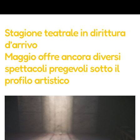
Stagione teatrale in dirittura
d’arrivo
Maggio offre ancora diversi
spettacoli pregevoli sotto il
profilo artistico