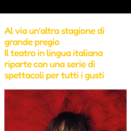
Al via un’altra stagione di
grande pregio
Il teatro in lingua italiana
riparte con una serie di
spettacoli per tutti i gusti