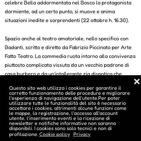
celebre Bella addormentata nel Bosco la protagonista
dormiente, ad un certo punto, si muove e anima
situazioni inedite e sorprendenti (22 ottobre h. 16.30).
Spazio anche al teatro amatoriale, nello specifico con
Badanti, scritto e diretto da Fabrizio Piccinato per Arte
Fatto Teatro. La commedia ruota intorno alla convivenza
piuttosto complicata vissuta da un vecchio padrone di
casa burbero e da un’intollerante zia dispotica che
❌
rifiuta la condizione di ospite, con le corrispettive
Questo sito web utilizza i cookies per garantire il
badanti; ma un nipote vanitoso e un invadente tecnico
corretto funzionamento delle procedure e migliorare
l'esperienza di navigazione dell'utente.Per poter
del gas provocheranno situazioni capaci di
utilizzare tutte le funzionalità del sito è necessario
accettare i cookies, altrimenti alcune funzioni come
destabilizzare i già precari equilibri (9 ottobre h. 16.30).
le mappe, la registrazione, l'accesso all'account
La
Filodrammatica
Lucio Deflorian di Tesero si
utente, l'inserimento eventi e la ricezione di
newsletter e notifiche informative non saranno
confronta con Il giro del mondo … in 80 minuti, vale a
disponibili. I cookies sono solo tecnici e non di
profilazione.
Cookie policy
Privacy
dire una sequenza delle scene più rappresentative,