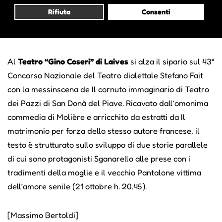
accompagnate da musiche e giochi coreografici,
Rifiuta
Consenti
estrapolate dal repertorio storico della compagnia attiva
dal 1872 (27 ottobre h. 16.30).
Al
Teatro “Gino Coseri” di Laives
si alza il sipario sul 43°
Concorso Nazionale del Teatro dialettale Stefano Fait
con la messinscena de Il cornuto immaginario di Teatro
dei Pazzi di San Donà del Piave. Ricavato dall’omonima
commedia di Molière e arricchito da estratti da Il
matrimonio per forza dello stesso autore francese, il
testo è strutturato sullo sviluppo di due storie parallele
di cui sono protagonisti Sganarello alle prese con i
tradimenti della moglie e il vecchio Pantalone vittima
dell’amore senile (21 ottobre h. 20.45).
[Massimo Bertoldi]